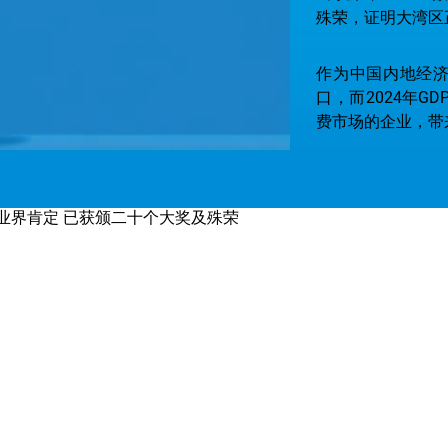
殊荣，证明大湾区
作为中国内地经济
口，而2024年
费市场的企业，带
GoGBA数码平
GoGBA一站式平
受业界肯定 已获颁二十个大奖及殊荣
商的企业及商家在
在大湾区开设业务 (II) － 开立银行
帐户
在大湾区办理税务 (I) － 企业所得税
及增值税