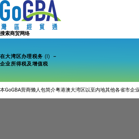
搜索城市
搜索商贸网络
在大湾区办理税务 (I) －
企业所得税及增值税
本GoGBA营商懒人包简介粤港澳大湾区以至内地其他各省市